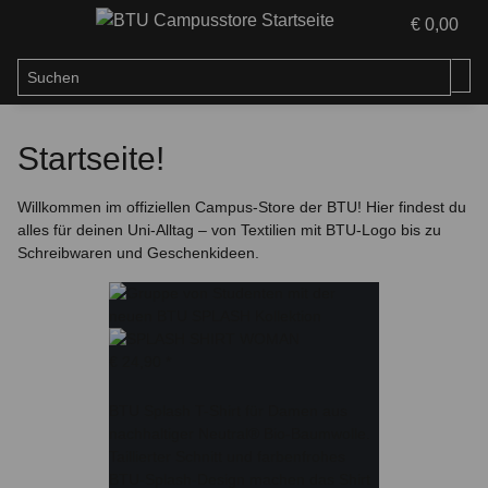
€ 0,00
Startseite!
Willkommen im offiziellen Campus-Store der BTU! Hier findest du
alles für deinen Uni-Alltag – von Textilien mit BTU-Logo bis zu
Schreibwaren und Geschenkideen.
€ 24,90
*
BTU Splash T-Shirt für Damen aus
nachhaltiger Neutral® Bio-Baumwolle.
Taillierter Schnitt und farbenfrohes
BTU-Splash-Design machen das Shirt