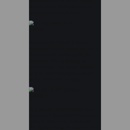
dynamischem Farb-Splash-Design
sorgt für einen auffälligen Look auf
dem Campus oder im Alltag.
€ 24,90
*
Modernes BTU Splash T-Shirt im
klassischen Herren-Schnitt aus 100 %
Bio-Baumwolle von Neutral®. Der
farbenfrohe BTU-Schriftzug mit
dynamischem Farb-Splash-Design
sorgt für einen auffälligen Look auf
dem Campus oder im Alltag.
€ 24,90
*
BTU Splash T-Shirt für Damen aus
nachhaltiger Neutral® Bio-Baumwolle.
Taillierter Schnitt und farbenfrohes
BTU-Splash-Design machen das Shirt