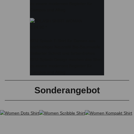
zu einem modernen Begleiter für
Campus und Alltag.
€ 24,90
*
BTU Splash T-Shirt für Damen aus
nachhaltiger Neutral® Bio-Baumwolle.
Taillierter Schnitt und farbenfrohes
BTU-Splash-Design machen das Shirt
zu einem modernen Begleiter für
Campus und Alltag.
Sonderangebot