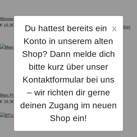
Women Dots Shirt
€ 16,90
*
Women Scribble Shirt
Du hattest bereits ein
x
Women Kompakt Shirt
€ 16,90
*
€ 16,90
*
Konto in unserem alten
Shop? Dann melde dich
bitte kurz über unser
Kontaktformular bei uns
– wir richten dir gerne
Unisex Solid Hoodie
Men Piktogramm Shirt
€ 34,90
*
€ 16,90
*
deinen Zugang im neuen
Shop ein!