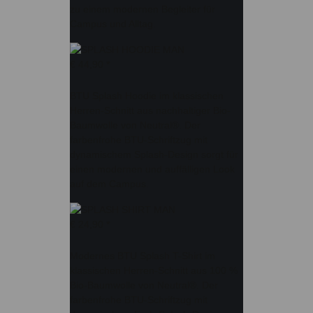
zu einem modernen Begleiter für
Campus und Alltag.
€ 44,90
*
BTU Splash Hoodie im klassischen
Herren-Schnitt aus nachhaltiger Bio-
Baumwolle von Neutral®. Der
farbenfrohe BTU-Schriftzug mit
dynamischem Splash-Design sorgt für
einen modernen und auffälligen Look
auf dem Campus.
€ 24,90
*
Modernes BTU Splash T-Shirt im
klassischen Herren-Schnitt aus 100 %
Bio-Baumwolle von Neutral®. Der
farbenfrohe BTU-Schriftzug mit