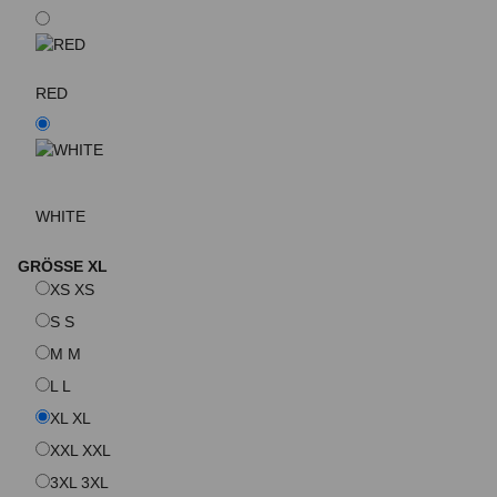
RED
WHITE
GRÖSSE
XL
XS
XS
S
S
M
M
L
L
XL
XL
XXL
XXL
3XL
3XL