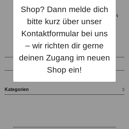
Shop? Dann melde dich
SOLID SHIRT MAN
SOLID SHIRT WOMAN
bitte kurz über unser
€ 24,90
*
€ 24,90
*
Kontaktformular bei uns
– wir richten dir gerne
deinen Zugang im neuen
Artikel 1 - 4 von 4
Shop ein!
Kategorien