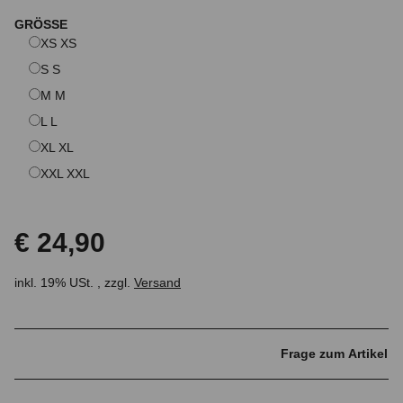
GRÖSSE
XS
XS
S
S
M
M
L
L
XL
XL
XXL
XXL
€ 24,90
inkl. 19% USt. , zzgl.
Versand
Frage zum Artikel